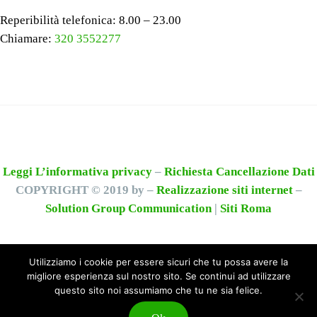
Reperibilità telefonica: 8.00 – 23.00
Chiamare:
320 3552277
Leggi L’informativa privacy
–
Richiesta Cancellazione Dati
COPYRIGHT © 2019 by –
Realizzazione siti internet
–
Solution Group Communication
|
Siti Roma
Utilizziamo i cookie per essere sicuri che tu possa avere la
migliore esperienza sul nostro sito. Se continui ad utilizzare
questo sito noi assumiamo che tu ne sia felice.