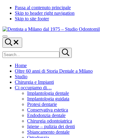
Passa al contenuto principale
Skip to header right navigation
Skip to site footer
Dentista
Odontomil
Menu
a
7
Search...
Milano
giorni
Cerca
dal
su
Submit
nel
search
1975
7
sito
-
Home
Studio
Oltre 60 anni di Storia Dentale a Milano
Odontomil
Studio
Chirurgia e Impianti
Ci occupiamo di…
Implantologia dentale
Implantologia guidata
Protesi dentarie
Conservativa estetica
Endodonzia dentale
Chirurgia odontoiatrica
Igiene – pulizia dei denti
Sbiancamento dentale
Ortodonzia