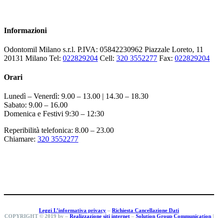
Informazioni
Odontomil Milano s.r.l. P.IVA: 05842230962 Piazzale Loreto, 11
20131 Milano Tel:
022829204
Cell:
320 3552277
Fax:
022829204
Orari
Lunedì – Venerdì: 9.00 – 13.00 | 14.30 – 18.30
Sabato: 9.00 – 16.00
Domenica e Festivi 9:30 – 12:30
Reperibilità telefonica: 8.00 – 23.00
Chiamare:
320 3552277
Leggi L’informativa privacy
–
Richiesta Cancellazione Dati
COPYRIGHT © 2019 by –
Realizzazione siti internet
–
Solution Group Communication
|