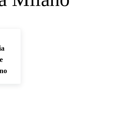
ia
e
ano