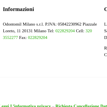
Informazioni
O
Odontomil Milano s.r.l. P.IVA: 05842230962 Piazzale
L
Loreto, 11 20131 Milano Tel:
022829204
Cell:
320
S
3552277
Fax:
022829204
D
R
C
Leggi L’informativa privacy
–
Richiesta Cancellazione Dat