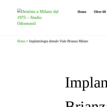
Passa al contenuto principale
Skip to header right navigation
Skip to site footer
Home
Oltre 60
Odontomil 7 giorni su 7
Dentista a Milano dal 1975 - 
Home
>
Implantologia dentale Viale Brianza Milano
Implan
Brianz